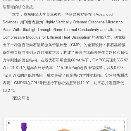
理领域的核心挑战。
本文，华东师范大学吴幸教授、毕恒昌教授等在《Advanced
Science》期刊发表题为"Highly Vertically Oriented Graphene Microstrip
Pads With Ultrahigh Through-Plane Thermal Conductivity and Ultralow
Compressive Modulus for Efficient Heat Dissipation"的研究论文。研究提
出了一种垂直取向石墨烯微条带散热垫（GMP）的全新设计：将石墨烯微
条带垂直取向排列后以硅橡胶封装，构建了兼具连续面外热传导路径和超低
力学刚性的复合结构。在最优石墨烯含量60 wt.%下，GMP60展现出565.92
W m?1 K?1的超高面外导热率、115.16 kPa的超低压缩模量，以及0.028
in2 K W?1的超低总热阻，成功突破了传统热-力学性能权衡。实际散热测试
表明，GMP60在CPU满载运行下核心温度降低12 °C，功率芯片温度降低
18.2 °C。
2图文导读