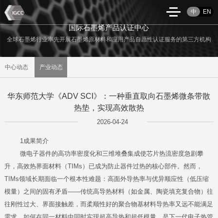
中
EN
国际石墨烯产品认证中心
全球石墨烯行业率先开展石墨烯原材料和应用产品自愿性认证服务的第三方机构
中心动态
产业动态
华东师范大学《ADV SCI》：一种垂直取向石墨烯微条带散
热垫，实现高效散热
2026-04-24
1成果简介
微电子器件的高功率密度化和三维堆叠集成使芯片热流密度急剧攀
升，高效热界面材料（TIMs）已成为防止器件过热的核心部件。然而，
TIMs领域长期面临一个根本性难题：高面外导热率与优异顺应性（低压缩
模量）之间的固有矛盾——传统高导热材料（如金属、陶瓷填充复合物）往
往刚性过大、界面接触差，而柔顺性好的聚合物基材料导热率又远不能满足
需求。如何在同一材料中同时实现超高导热和超低模量，是下一代电子热管